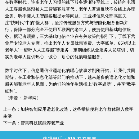
在数字时代，许多老年人习惯的线下服务逐渐转至线上，传统的电话
人工客服也逐渐被人工智能客服替代，老年人普遍反映不会线上办理
业务、听不懂人工智能客服提示等问题。工业和信息化部高度关
注“快时代”中的“慢人群”，坚持传统服务方式与智能化服务创新并
行，保障一部分完全不使用互联网的老年人，便捷使用基础电信服
务。据记者观察，三大基础电信企业在有关政策的指引下，于线下营
业厅专设老人专席，推出老年人专属优惠资费、大字账单、65岁以上
老年人“一键呼入人工客服”等服务，定期组织从业服务人员培训，切
实为老年人提供热心、诚心、耐心的优质电信服务。
数字时代下，信息通信业适老化的暖心故事才刚刚开始。让我们共同
期待，在工业和信息化部等部门的推动下，越来越多的适老化功能和
服务能和老年人见面，为他们的晚年生活插上“数字翅膀”，共享“数字
红利”。
（来源： 新华网）
上一条：
加快智能应用适老化改造，这些举措便利老年群体融入数字
生活
下一条：
智慧科技赋能养老产业
热线电话：
010-22228888