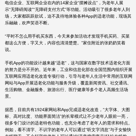
电信企业、互联网企业在内的14家企业“摆摊设点”，为老年人展
示“无障碍阅读”“无障碍支付方式”等功能。活动吸引了很多老年人到
场，大家都跃跃欲试，迫不及待地体验各种App的适老功能，现场其
乐融融，欢声笑语不断。
“平时不怎么用手机买东西，今天来参加活动才发现手机买药、买菜
都这么方便，字又大，内容也清清楚楚。”家住附近的张奶奶笑着
说。
手机App的功能设计越来越“适老”，这与国家在数字技术适老化方面
的努力是分不开的。近年来，工业和信息化部在全国范围内组织开展
互联网应用适老化改造专项行动，引导与老年人生活中常用的互联网
网站与App开展适老化功能与服务升级，覆盖新闻资讯、社交通讯、
生活购物、金融服务、旅游出行、医疗健康等多个老人高频生活场
景。
据悉，目前共有1924家网站和App完成适老化改造，“大字体、大图
标、高对比度、功能界面简洁”的长辈模式让不少老年人眼前一亮，
很多专门设计的适老特色功能，也充分考虑了老年人的需求和特点。
例如，看不清字、不识字的老年人可以通过“听文字消息”与子女愉快