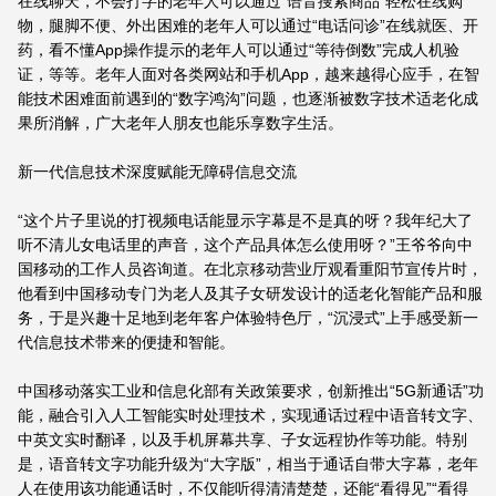
在线聊天，不会打字的老年人可以通过“语音搜索商品”轻松在线购
物，腿脚不便、外出困难的老年人可以通过“电话问诊”在线就医、开
药，看不懂App操作提示的老年人可以通过“等待倒数”完成人机验
证，等等。老年人面对各类网站和手机App，越来越得心应手，在智
能技术困难面前遇到的“数字鸿沟”问题，也逐渐被数字技术适老化成
果所消解，广大老年人朋友也能乐享数字生活。
新一代信息技术深度赋能无障碍信息交流
“这个片子里说的打视频电话能显示字幕是不是真的呀？我年纪大了
听不清儿女电话里的声音，这个产品具体怎么使用呀？”王爷爷向中
国移动的工作人员咨询道。在北京移动营业厅观看重阳节宣传片时，
他看到中国移动专门为老人及其子女研发设计的适老化智能产品和服
务，于是兴趣十足地到老年客户体验特色厅，“沉浸式”上手感受新一
代信息技术带来的便捷和智能。
中国移动落实工业和信息化部有关政策要求，创新推出“5G新通话”功
能，融合引入人工智能实时处理技术，实现通话过程中语音转文字、
中英文实时翻译，以及手机屏幕共享、子女远程协作等功能。特别
是，语音转文字功能升级为“大字版”，相当于通话自带大字幕，老年
人在使用该功能通话时，不仅能听得清清楚楚，还能“看得见”“看得